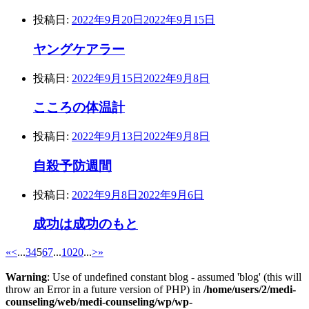
投稿日:
2022年9月20日
2022年9月15日
ヤングケアラー
投稿日:
2022年9月15日
2022年9月8日
こころの体温計
投稿日:
2022年9月13日
2022年9月8日
自殺予防週間
投稿日:
2022年9月8日
2022年9月6日
成功は成功のもと
«
<
...
3
4
5
6
7
...
10
20
...
>
»
Warning
: Use of undefined constant blog - assumed 'blog' (this will
throw an Error in a future version of PHP) in
/home/users/2/medi-
counseling/web/medi-counseling/wp/wp-