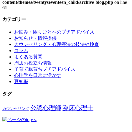
content/themes/twentyseventeen_child/archive-blog.php
on line
61
カテゴリー
お悩み・困りごとへのプチアドバイス
お知らせ・情報提供
カウンセリング・心理療法の技法や検査
コラム
よくある質問
周辺お役立ち情報
子育て親育ちプチアドバイス
心理学を日常に活かす
豆知識
タグ
公認心理師
臨床心理士
カウンセリング