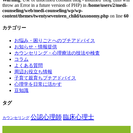
throw an Error in a future version of PHP) in
/home/users/2/medi-
counseling/web/medi-counseling/wp/wp-
content/themes/twentyseventeen_child/taxonomy.php
on line
60
カテゴリー
お悩み・困りごとへのプチアドバイス
お知らせ・情報提供
カウンセリング・心理療法の技法や検査
コラム
よくある質問
周辺お役立ち情報
子育て親育ちプチアドバイス
心理学を日常に活かす
豆知識
タグ
公認心理師
臨床心理士
カウンセリング