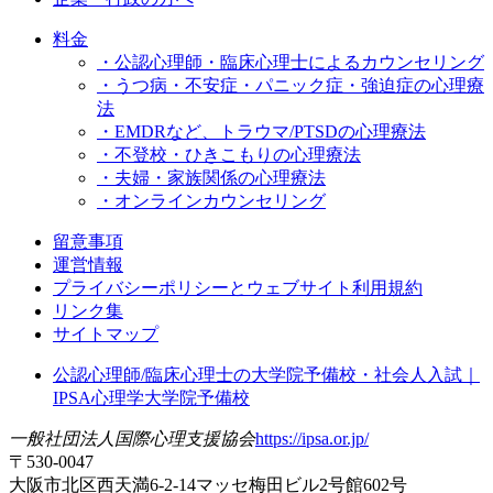
料金
・公認心理師・臨床心理士によるカウンセリング
・うつ病・不安症・パニック症・強迫症の心理療
法
・EMDRなど、トラウマ/PTSDの心理療法
・不登校・ひきこもりの心理療法
・夫婦・家族関係の心理療法
・オンラインカウンセリング
留意事項
運営情報
プライバシーポリシーとウェブサイト利用規約
リンク集
サイトマップ
公認心理師/臨床心理士の大学院予備校・社会人入試｜
IPSA心理学大学院予備校
一般社団法人国際心理支援協会
https://ipsa.or.jp/
〒530-0047
大阪市北区西天満6-2-14マッセ梅田ビル2号館602号