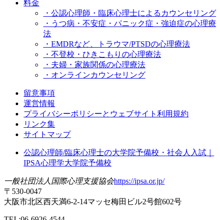
料金
・公認心理師・臨床心理士によるカウンセリング
・うつ病・不安症・パニック症・強迫症の心理療
法
・EMDRなど、トラウマ/PTSDの心理療法
・不登校・ひきこもりの心理療法
・夫婦・家族関係の心理療法
・オンラインカウンセリング
留意事項
運営情報
プライバシーポリシーとウェブサイト利用規約
リンク集
サイトマップ
公認心理師/臨床心理士の大学院予備校・社会人入試｜
IPSA心理学大学院予備校
一般社団法人国際心理支援協会
https://ipsa.or.jp/
〒530-0047
大阪市北区西天満6-2-14マッセ梅田ビル2号館602号
TEL:06-6926-4544