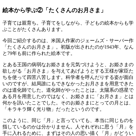
絵本から学ぶ②「たくさんのお月さま」
子育ては親育ち。子育てをしながら、子どもの絵本からも学
ぶことがたくさんあります。
今回ご紹介するのは、米国人作家のジェームズ・サーバー作
「たくさんのお月さま」。初版が出されたのが1943年、なん
と79年も前に作られた絵本です。
とある王国の病弱なお姫さまを元気づけようと、お姫さまの
欲しがる「お月さま」を与えてあげようとする王様が家臣た
ちを使って四苦八苦します。科学者を呼んだりする姿が面白
いのですが、結局誰にもできなかったお月さまを用意できた
のは道化師でした。道化師がやったことは、太陽系の惑星で
ある月を用意したのではなく、お姫さまに「お月さま」とは
何かを訊いたことでした。そのお姫さまにとっての月とは、
「キラキラ輝く光り物」だったというのです。
このように、同じ「月」と言っていても、本当に同じものを
指しているのかは分かりません。人それぞれに思う「月」を
手に入れるために、まずはその人の思い描く「月」がどうい