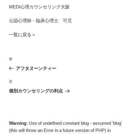
MEDI心理カウンセリング大阪
公認心理師・臨床心理士 可児
一覧に戻る＞
投
過
前
稿
去
アフタヌーンティー
ナ
の
ビ
投
次
次
稿
ゲ
の
個別カウンセリングの利点
投
ー
稿
シ
ョ
ン
Warning
: Use of undefined constant blog - assumed 'blog'
(this will throw an Error in a future version of PHP) in