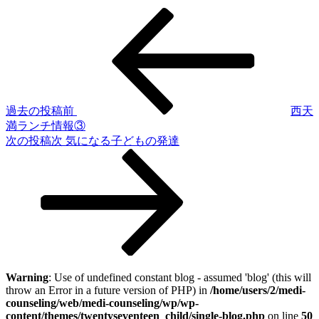
過去の投稿
前
西天
満ランチ情報③
次の投稿
次
気になる子どもの発達
Warning
: Use of undefined constant blog - assumed 'blog' (this will
throw an Error in a future version of PHP) in
/home/users/2/medi-
counseling/web/medi-counseling/wp/wp-
content/themes/twentyseventeen_child/single-blog.php
on line
50