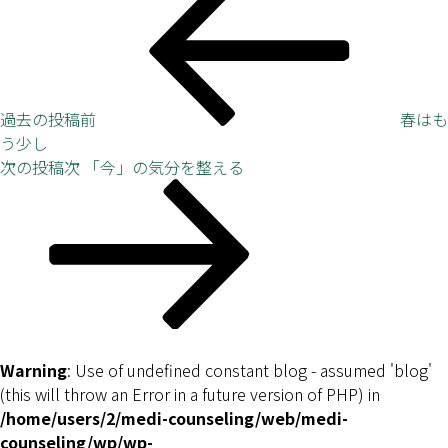
過去の投稿
前
春はも
う少し
次の投稿
次
「今」の気分を整える
Warning
: Use of undefined constant blog - assumed 'blog'
(this will throw an Error in a future version of PHP) in
/home/users/2/medi-counseling/web/medi-
counseling/wp/wp-