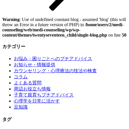
Warning
: Use of undefined constant blog - assumed 'blog' (this will
throw an Error in a future version of PHP) in
/home/users/2/medi-
counseling/web/medi-counseling/wp/wp-
content/themes/twentyseventeen_child/single-blog.php
on line
50
カテゴリー
お悩み・困りごとへのプチアドバイス
お知らせ・情報提供
カウンセリング・心理療法の技法や検査
コラム
よくある質問
周辺お役立ち情報
子育て親育ちプチアドバイス
心理学を日常に活かす
豆知識
タグ