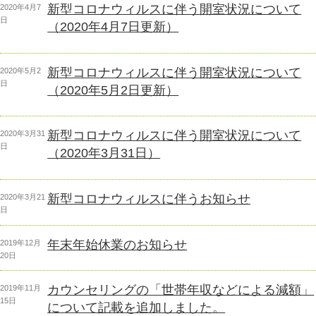
新型コロナウィルスに伴う開室状況について
投
2020年4月7
稿
日
（2020年4月7日更新）
日:
新型コロナウィルスに伴う開室状況について
投
2020年5月2
稿
日
（2020年5月2日更新）
日:
新型コロナウィルスに伴う開室状況について
投
2020年3月31
稿
日
（2020年3月31日）
日:
新型コロナウィルスに伴うお知らせ
投
2020年3月21
稿
日
日:
年末年始休業のお知らせ
投
2019年12月
稿
20日
日:
カウンセリングの「世帯年収などによる減額」
投
2019年11月
稿
15日
について記載を追加しました。
日: