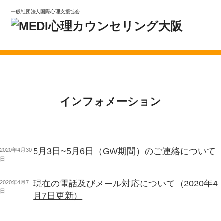
一般社団法人国際心理支援協会
インフォメーション
5月3日~5月6日（GW期間）のご連絡について
投
2020年4月30
稿
日
日:
現在の電話及びメール対応について（2020年4
投
2020年4月7
稿
日
月7日更新）
日: