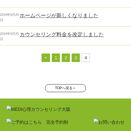
ホームページが新しくなりました
投
2019年9月20
稿
日
日:
カウンセリング料金を改定しました
投
2019年9月25
稿
日
日:
<
1
2
3
4
TOPへ戻る＞